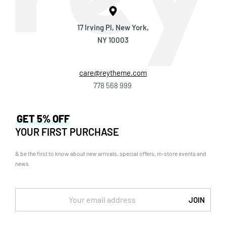
17 Irving Pl, New York,
NY 10003
care@reytheme.com
778 568 999
GET 5% OFF
YOUR FIRST PURCHASE
& be the first to know about new arrivals, special offers, in-store events and
news.