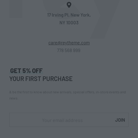
17 Irving Pl, New York,
NY 10003
care@reytheme.com
778 568 999
GET 5% OFF
YOUR FIRST PURCHASE
& be the first to know about new arrivals, special offers, in-store events and
news.