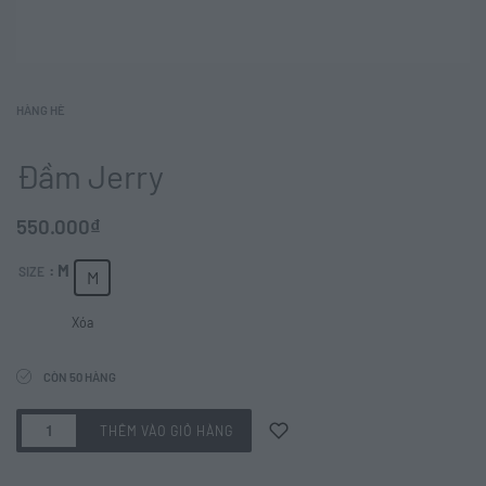
HÀNG HÈ
Đầm Jerry
550.000
₫
: M
SIZE
M
Xóa
CÒN 50 HÀNG
THÊM VÀO GIỎ HÀNG