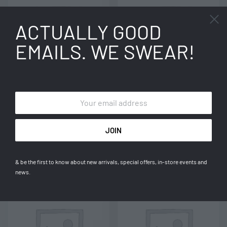
ACTUALLY GOOD
EMAILS. WE SWEAR!
Đầm Camellia
Đầm Mint
600.000
₫
540.000
₫
& be the first to know about new arrivals, special offers, in-store events and
news.