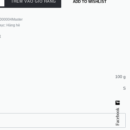
THÊM VÀO GIỎ HÀNG
ADD TO WISHLIST
000004Master
mục:
Hàng hè
E
100 g
S
Facebook