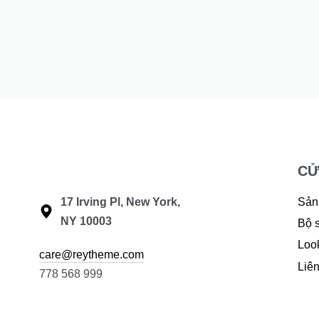
Áo dài Cát tường
Đầm Mint
1.250.000
₫
540.000
₫
CỬ
17 Irving Pl, New York,
Sản
NY 10003
Bộ 
Loo
care@reytheme.com
Liên
778 568 999