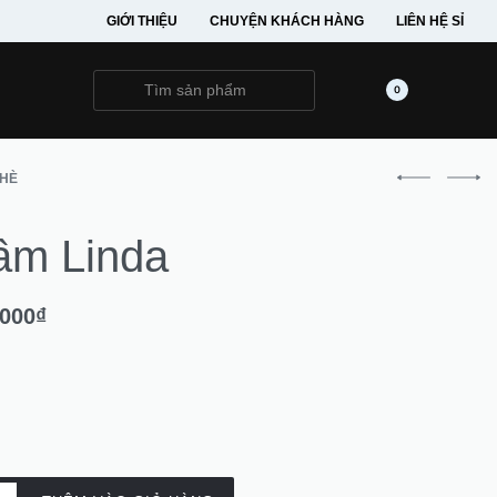
GIỚI THIỆU
CHUYỆN KHÁCH HÀNG
LIÊN HỆ SỈ
0
HÈ
ầm Linda
.000
₫