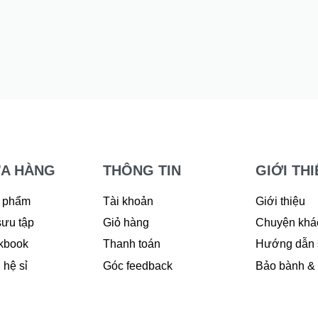
Đầm Rosie
440.000
₫
A HÀNG
THÔNG TIN
GIỚI THI
 phẩm
Tài khoản
Giới thiệu
sưu tập
Giỏ hàng
Chuyện khá
kbook
Thanh toán
Hướng dẫn 
 hệ sỉ
Góc feedback
Bảo bành & đ