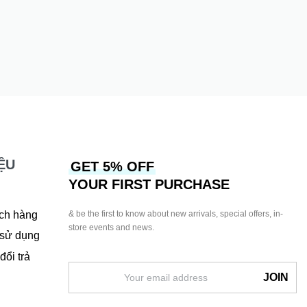
Đầm Jena
600.000
₫
ỆU
GET 5% OFF
YOUR FIRST PURCHASE
& be the first to know about new arrivals, special offers, in-
ch hàng
store events and news.
sử dụng
ổi trả