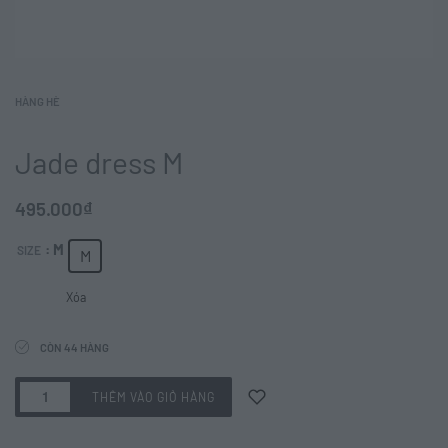
HÀNG HÈ
Jade dress M
495.000
₫
: M
SIZE
M
Xóa
CÒN 44 HÀNG
THÊM VÀO GIỎ HÀNG