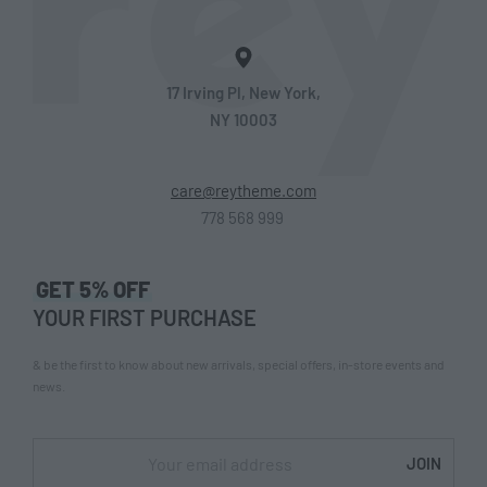
17 Irving Pl, New York,
NY 10003
care@reytheme.com
778 568 999
GET 5% OFF
YOUR FIRST PURCHASE
& be the first to know about new arrivals, special offers, in-store events and
news.