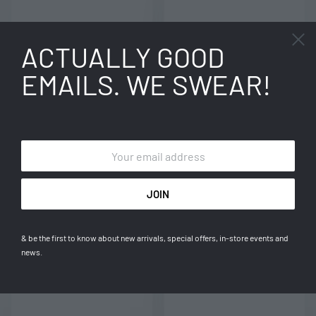
ACTUALLY GOOD
EMAILS. WE SWEAR!
Đầm Julia
Áo dài trúc đào
540.000
₫
1.250.000
₫
& be the first to know about new arrivals, special offers, in-store events and
news.