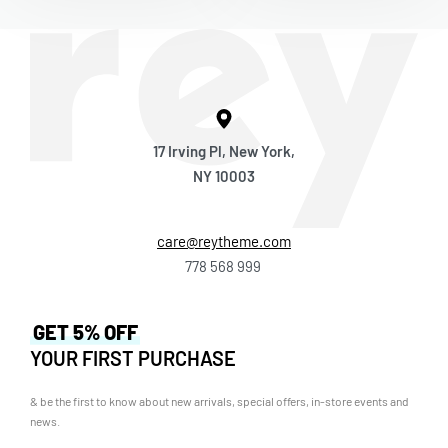
17 Irving Pl, New York,
NY 10003
care@reytheme.com
778 568 999
GET 5% OFF
YOUR FIRST PURCHASE
& be the first to know about new arrivals, special offers, in-store events and
news.