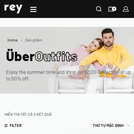
0
Home
›
Sản phẩm
Über
Outfits
Enjoy the summer time and shop our SS20 Collection at up
to 50% off.
HIỂN THỊ TẤT CẢ 3 KẾT QUẢ
FILTER
THỨ TỰ MẶC ĐỊNH