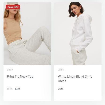
Save 30₫
BRISK
BRISK
Print Tie Neck Top
White Linen Blend Shift
Dress
89
₫
59
₫
99
₫