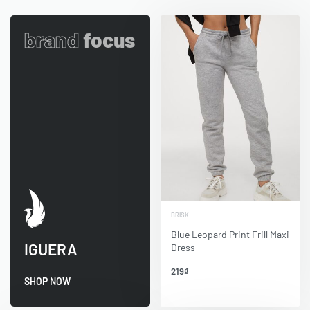
brand
focus
BRISK
Blue Leopard Print Frill Maxi
IGUERA
Dress
219
₫
SHOP NOW