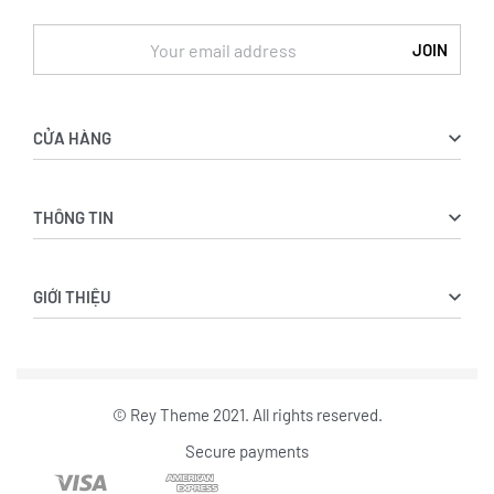
CỬA HÀNG
Sản phẩm
THÔNG TIN
Bộ sưu tập
Lookbook
Tài khoản
Liên hệ sỉ
GIỚI THIỆU
Giỏ hàng
Thanh toán
Giới thiệu
Góc feedback
Chuyện khách hàng
© Rey Theme 2021. All rights reserved.
Hướng dẫn sử dụng
Secure payments
Bảo bành & đổi trả