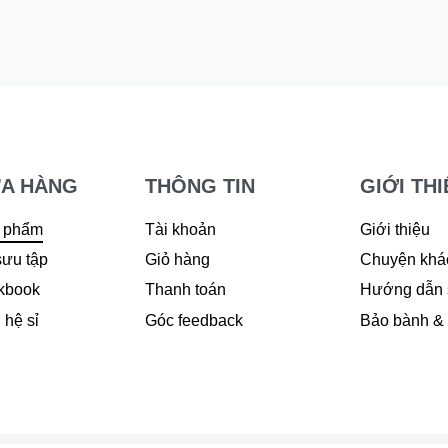
Save 40₫
A HÀNG
THÔNG TIN
GIỚI THI
 phẩm
Tài khoản
Giới thiệu
sưu tập
Giỏ hàng
Chuyện khá
kbook
Thanh toán
Hướng dẫn 
 hệ sỉ
Góc feedback
Bảo bành & đ