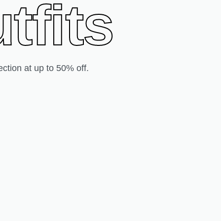
tfits
tion at up to 50% off.
ellished Satin Through