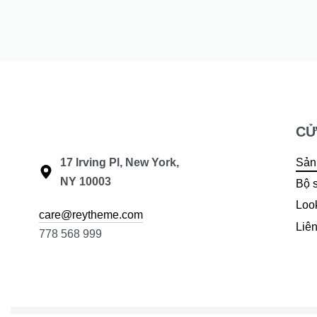
Blouse
119
₫
89
₫
49
₫
CỬ
17 Irving Pl, New York,
Sản
NY 10003
Bộ 
Loo
care@reytheme.com
Liên
778 568 999