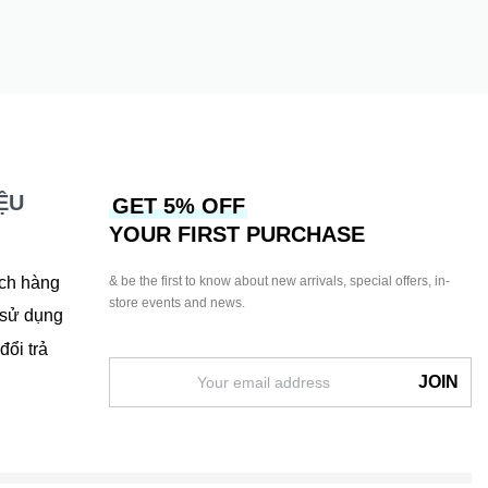
ỆU
GET 5% OFF
YOUR FIRST PURCHASE
& be the first to know about new arrivals, special offers, in-
ch hàng
store events and news.
sử dụng
ổi trả