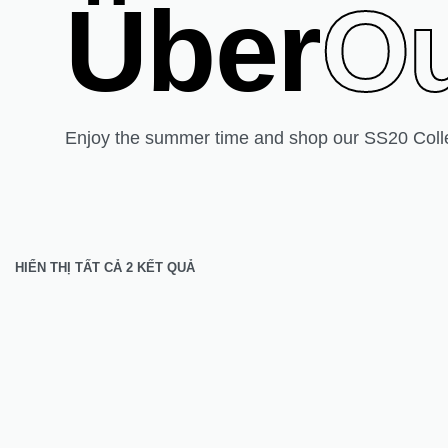
Über
Ou
Enjoy the summer time and shop our SS20 Collec
HIỂN THỊ TẤT CẢ 2 KẾT QUẢ
ZENURO
ZENURO
TRENDING
White Button Through Blouse
White Emb